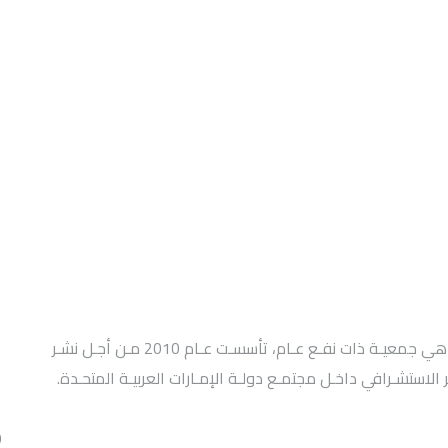
ت
ا
جمعيـة الإمـارات للتخطيـط الإستراتيجي واستشـراف المسـتقبل هي جمعيـة ذات نفـع عـام، تأسسـت عـام 2010 مـن أجـل نشـر
الاستشـرافي داخـل مجتمـع دولـة الإمـارات العربيـة المتحـدة.
ا