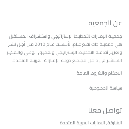
عن الجمعية
جمعيـة الإمـارات للتخطيـط الإستراتيجي واستشـراف المسـتقبل
هي جمعيـة ذات نفـع عـام، تأسسـت عـام 2010 مـن أجـل نشـر
وتعزيـز ثقافـة التخطيـط الإستراتيجي وتعميـق الوعـي والتفكيـر
الاستشـرافي داخـل مجتمـع دولـة الإمـارات العربيـة المتحـدة.
الاحكام والشروط العامة
سياسة الخصوصية
تواصل معنا
الشارقة, الامارات العربية المتحدة