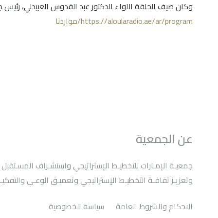
وكان ضيف الحلقة اللواء الدكتور عبد القدوس العبيدلي، رئيس 
/program
/ar
.ae
://aloularadio
https
/مواردنا
عن الجمعية
وتعزيـز ثقافـة التخطيـط الإستراتيجي وتعميـق الوعـي والتفكيـر 
الاحكام والشروط العامة
سياسة الخصوصية