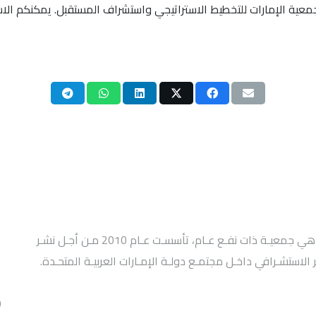
جمعية الإمارات للتخطيط الاستراتيجي واستشراف المستقبل. يمكنكم ال
ت
ا
جمعيـة الإمـارات للتخطيـط الإستراتيجي واستشـراف المسـتقبل هي جمعيـة ذات نفـع عـام، تأسسـت عـام 2010 مـن أجـل نشـر
الاستشـرافي داخـل مجتمـع دولـة الإمـارات العربيـة المتحـدة.
ا