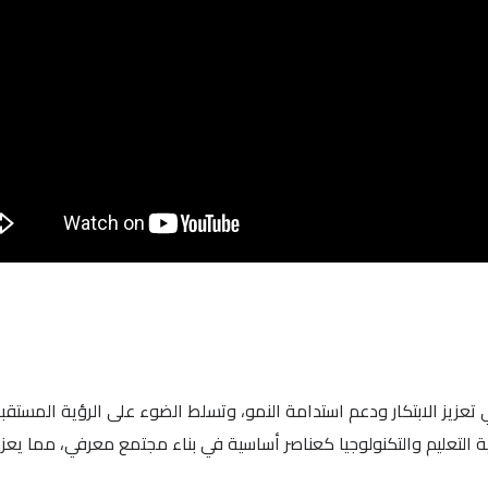
تعزيز الابتكار ودعم استدامة النمو، وتسلط الضوء على الرؤية المستقبل
 التعليم والتكنولوجيا كعناصر أساسية في بناء مجتمع معرفي، مما يعزز م