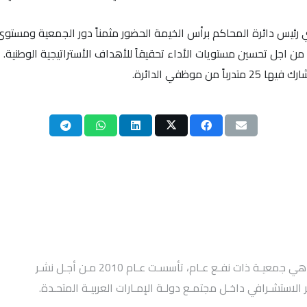
رئيس دائرة المحاكم برأس الخيمة الحضور مثمناً دور الجمعية ومستوى ا
من اجل تحسين مستويات الأداء تحقيقاً للأهداف الأستراتيجية الوطنية.
وظفي الدائرة.
ت
ا
جمعيـة الإمـارات للتخطيـط الإستراتيجي واستشـراف المسـتقبل هي جمعيـة ذات نفـع عـام، تأسسـت عـام 2010 مـن أجـل نشـر
الاستشـرافي داخـل مجتمـع دولـة الإمـارات العربيـة المتحـدة.
ا