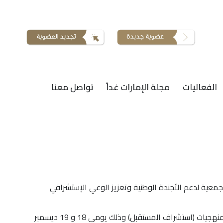
الفعاليات
مجلة الإمارات غداً
تواصل معنا
معية لدعم الأجندة الوطنية وتعزيز الوعي الإستشرافي
وقد جاءت الدورة الأولى التي عقدت يومي 16 و17 ديسمبر حول أسس ونماذج تطبيق ( التخطيط الإستراتيجي) اعقبتها دورة اخرى في منهجيات (استشراف المستقبل) وذلك يومي 18 و 19 ديسمبر