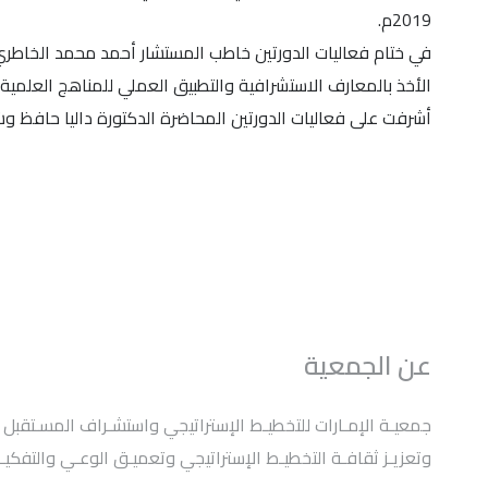
2019م.
في ختام فعاليات الدورتين خاطب المستشار أحمد محمد الخاطري 
الأخذ بالمعارف الاستشرافية والتطبيق العملي للمناهج العلمية 
أشرفت على فعاليات الدورتين المحاضرة الدكتورة داليا حافظ وشارك فيها 25 متدرباً من م
عن الجمعية
وتعزيـز ثقافـة التخطيـط الإستراتيجي وتعميـق الوعـي والتفكيـر 