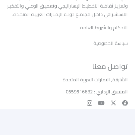
وتعزيـز ثقافـة التخطيـط الإستراتيجي وتعميـق الوعـي والتفكيـر
الاستشـرافي داخـل مجتمـع دولـة الإمـارات العربيـة المتحـدة.
الاحكام والشروط العامة
سياسة الخصوصية
تواصل معنا
الشارقة, الامارات العربية المتحدة
المنسق الإداري : 0559516682
© 2024 جميع الحقوق محفوظة لجمعية الإمارات للتخطيط
الاستراتيجي واستشراف المستقبل