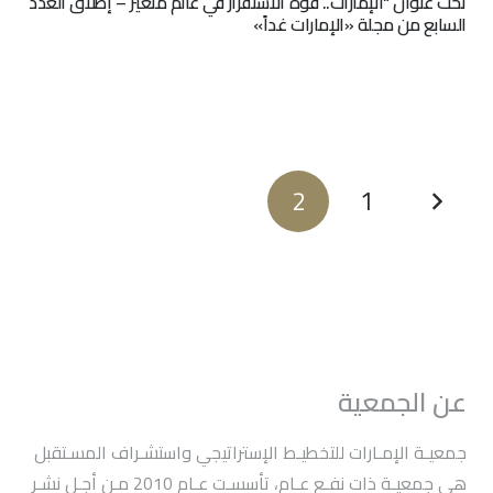
تحت عنوان “الإمارات.. قوّة الاستقرار في عالم متغيّر – إطلاق العدد
السابع من مجلة «الإمارات غداً»‎
2
1
عن الجمعية
جمعيـة الإمـارات للتخطيـط الإستراتيجي واستشـراف المسـتقبل
هي جمعيـة ذات نفـع عـام، تأسسـت عـام 2010 مـن أجـل نشـر